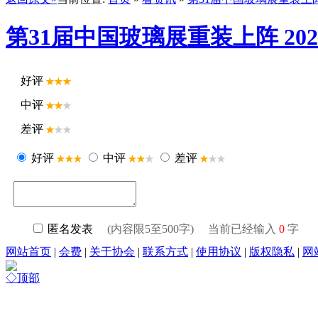
第31届中国玻璃展重装上阵 2
好评
中评
差评
好评
中评
差评
匿名发表
(内容限5至500字) 当前已经输入
0
字
网站首页
|
会费
|
关于协会
|
联系方式
|
使用协议
|
版权隐私
|
网
◇
顶部