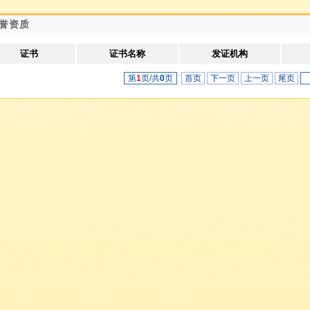
誉资质
证书
证书名称
发证机构
第
1
页/共
0
页
首页
下一页
上一页
尾页