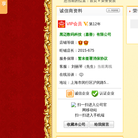
您当前的位置：
首页
»
荣誉资质
诚信商资料
荣
VIP会员
第
12
年
黑迈数码科技（嘉善）有限公司
店铺等级：
旺铺店长：2015-675
服务保障：
暂未签署消保协议
客服： 刘丽琴（先生）
当前离线
在线洽谈：
地址：
上海市闵行区沪闵路5...
诚信企业
认证企业
扫一扫进入手机端
收藏本公司
给我留言