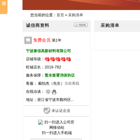
您当前的位置：
首页
»
采购清单
诚信商资料
采购清单
免费会员
第
1
年
宁波泰信高新材料有限公司
店铺等级：
旺铺店长：2016-782
服务保障：
暂未签署消保协议
客服： 戴怡杰（先生）
当前离线
在线洽谈：
地址：
浙江省宁波市鄞州区...
未认证企业
扫一扫进入手机端