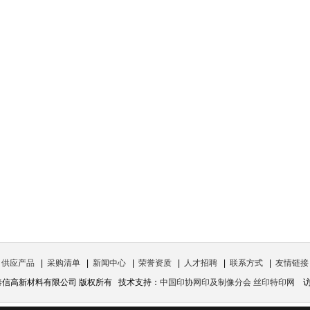
|
供应产品
|
采购清单
|
新闻中心
|
荣誉资质
|
人才招聘
|
联系方式
|
友情链接
宁波泰信高新材料有限公司 版权所有 技术支持：
中国印协网印及制像分会 丝印特印网
访问