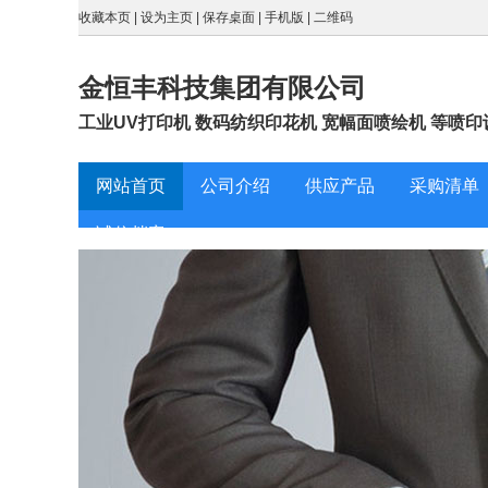
收藏本页
|
设为主页
|
保存桌面
|
手机版
|
二维码
金恒丰科技集团有限公司
工业UV打印机 数码纺织印花机 宽幅面喷绘机 等喷印
网站首页
公司介绍
供应产品
采购清单
诚信档案