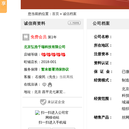
您当前的位置：
首页
»
诚信档案
诚信商资料
公司档案
免费会员
公司名称：
第
1
年
所在地区：
北京弘浩千瑞科技有限公司
注册资本：
店铺等级：
旺铺店长：2018-001
资料认证：
服务保障：
暂未签署消保协议
保 证 金：
已
客服： 石俊民（先生）
当前离线
经营模式：
制造
在线洽谈：
北京
地址：
北京 昌平北七家宏...
科技
经营范围：
域涵
未认证企业
组
销售产品：
丝
扫一扫进入手机端