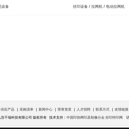
花设备
丝印设备
/
拉网机
/
电动拉网机
|
供应产品
|
采购清单
|
新闻中心
|
荣誉资质
|
人才招聘
|
联系方式
|
友情链接
北京弘浩千瑞科技有限公司 版权所有 技术支持：
中国印协网印及制像分会 丝印特印网
访问