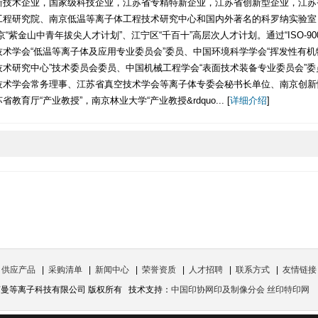
新技术企业，国家级科技企业，江苏省专精特新企业，江苏省创新型企业，江苏
程研究院、南京低温等离子体工程技术研究中心和国内外著名的科罗纳实验室（Co
“紫金山中青年拔尖人才计划”、江宁区“千百十”高层次人才计划。通过“ISO-900
术学会“低温等离子体及应用专业委员会”委员、中国环境科学学会“挥发性有机
术研究中心”技术委员会委员、中国机械工程学会“表面技术装备专业委员会”委
技术学会常务理事、江苏省真空技术学会等离子体专委会秘书长单位、南京创新
育厅“产业教授”，南京林业大学“产业教授&rdquo... [
详细介绍
]
|
供应产品
|
采购清单
|
新闻中心
|
荣誉资质
|
人才招聘
|
联系方式
|
友情链接
京苏曼等离子科技有限公司 版权所有 技术支持：
中国印协网印及制像分会 丝印特印网
访