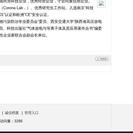
省民营科技企业，优秀经营企业，守合同重信用企业。
rona Lab．）、优秀研究生工作站。入选南京“科技
1”认证和欧洲“CE”安全认证。
物污染防治专业委员会”委员、西安交通大学“陕西省高压放电
员、科技出版社“气体放电与等离子体及其应用著作丛书”编委
性企业家联合会副会长单位。
|
诚信档案
|
管理入口
问量：3286