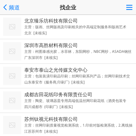
频道
找企业
北京臻乐坊科技有限公司
主营：版画、丝网版画及印刷相关的中高端定制服务和版画艺术
北京 [未核实]
品、艺术衍生品的设计、开发、制作落地服务，版画及丝网版画技
术推广及课程开发服务。
深圳市高胜材料有限公司
主营：柯图泰感光胶，水菲林，东阳网纱，NBC网纱，ASADA钢丝
广东深圳市 [未核实]
网，BMP刮胶
泰安市泰山之光传媒文化中心
主营：包装装潢印刷品印刷；丝网印刷系列产品；丝网印刷技术交
山东泰安市 (服务商,印刷厂) [未核实]
流；文艺创作与文化活动。
成都吉田花纸印务有限责任公司
主营：陶瓷、玻璃器皿专用高端低温丝网印刷花纸（酒类包装专
四川成都市 (印刷厂) [未核实]
用）
苏州钛视元科技有限公司
主营：丝网印刷质量视觉检测系统，1.印前对版检测系统，2.离线抽
江苏苏州市 [未核实]
检系统，3.印刷在线检测系统，4.离线全检系统