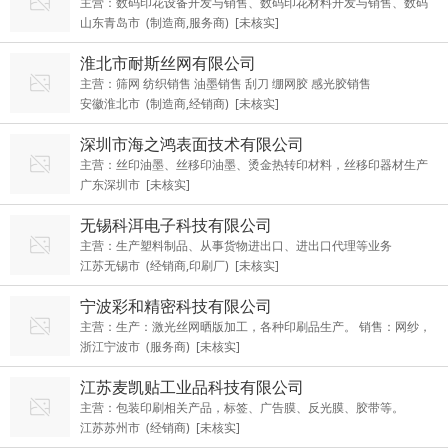
主营：数码印花设备开发与销售、数码印花材料开发与销售、数码
山东青岛市 (制造商,服务商) [未核实]
印花技术开发与推广
淮北市耐斯丝网有限公司
主营：筛网 纺织销售 油墨销售 刮刀 绷网胶 感光胶销售
安徽淮北市 (制造商,经销商) [未核实]
深圳市海之鸿表面技术有限公司
主营：丝印油墨、丝移印油墨、烫金热转印材料，丝移印器材生产
广东深圳市 [未核实]
和销售，丝移印工艺开发等
无锡科洱电子科技有限公司
主营：生产塑料制品、从事货物进出口、进出口代理等业务
江苏无锡市 (经销商,印刷厂) [未核实]
宁波彩和精密科技有限公司
主营：生产：激光丝网晒版加工，各种印刷品生产。 销售：网纱，
浙江宁波市 (服务商) [未核实]
油墨，刮刀等丝印耗材，丝印设备。
江苏麦凯贴工业品科技有限公司
主营：包装印刷相关产品，标签、广告膜、反光膜、胶带等。
江苏苏州市 (经销商) [未核实]