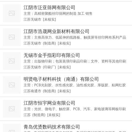
江阴市泛亚筛网有限公司
主营：高精密聚酯丝印筛网的制造 加工 销售
江苏无锡市 [未核实]
江阴市浩晟网业新材料有限公司
主营：主推高张力、低延伸的线路板、触摸屏等丝印网布系列产品
江苏无锡市 (制造商) [未核实]
以及手机、电脑等电子产品用的防尘防水网布系列。
无锡市金手指彩印有限公司
主营：出版物印刷；包装装璜印刷品印刷；文件、资料等其他印刷
江苏无锡市 (印刷厂) [未核实]
品印刷（依法须经批准的项目，经相关部门批准后方可开展经营活
动，具体经营项目以审批结果为准）一般项目：专业设计服务；动
明贤电子材料科技（南通）有限公司
漫游戏开发；玩具制造；玩具、动漫及游艺用品销售；货物进出
主营：PCB光刻胶、水性感光胶、油性感光胶、厚版胶、粘网红胶
口； 日用木制品制造；木制玩具销售
江苏南通市 (制造商) [未核实]
及丝网印刷耗材
江阴市恒宇网业有限公司
主营：光伏、微电子、触控屏、PCB、汽车、家电玻璃等网板印刷
江苏 (制造商) [未核实]
行业用高精密不锈钢丝网、高张力丝印网纱
青岛优烫数码技术有限公司