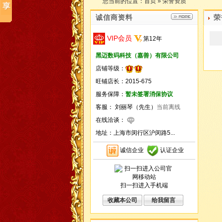
您当前的位置：
首页
»
荣誉资质
诚信商资料
荣
VIP会员
第
12
年
黑迈数码科技（嘉善）有限公司
店铺等级：
旺铺店长：2015-675
服务保障：
暂未签署消保协议
客服： 刘丽琴（先生）
当前离线
在线洽谈：
地址：
上海市闵行区沪闵路5...
诚信企业
认证企业
扫一扫进入手机端
收藏本公司
给我留言