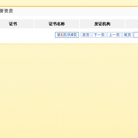
誉资质
证书
证书名称
发证机构
第
1
页/共
0
页
首页
下一页
上一页
尾页