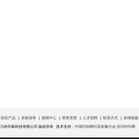
|
供应产品
|
采购清单
|
新闻中心
|
荣誉资质
|
人才招聘
|
联系方式
|
友情链接
州优力科印刷科技有限公司 版权所有 技术支持：
中国印协网印及制像分会 丝印特印网
访